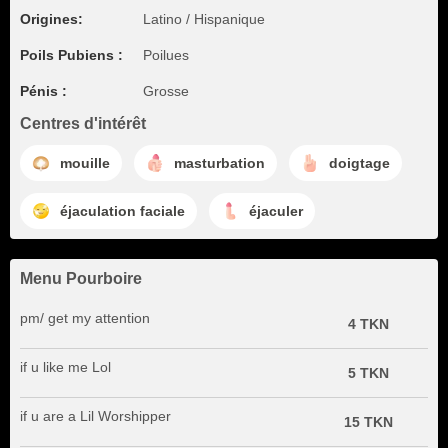
Origines:
Latino / Hispanique
Poils Pubiens :
Poilues
Pénis :
Grosse
Centres d'intérêt
mouille
masturbation
doigtage
éjaculation faciale
éjaculer
Menu Pourboire
pm/ get my attention
4 TKN
if u like me Lol
5 TKN
if u are a Lil Worshipper
15 TKN