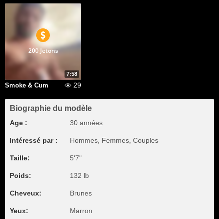
200 Jetons
7:58
29
Smoke & Cum
Biographie du modèle
Age :
30 années
Intéressé par :
Hommes, Femmes, Couples
Taille:
5'7"
Poids:
132 lb
Cheveux:
Brunes
Yeux:
Marron