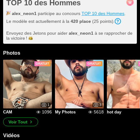
TOP 10 des Hommes
alex_neon1
participe au concours
TOP 10 des Hommes
.
Le modèle est actuellement à la
420 place
(25 points).
Envoyez des Jetons pour aider
alex_neon1
à se rapprocher de
la
victoire !
Photos
GRATUIT
GRATUIT
1
3
1096
5618
CAM
My Photos
hot day
Voir Tout
Vidéos