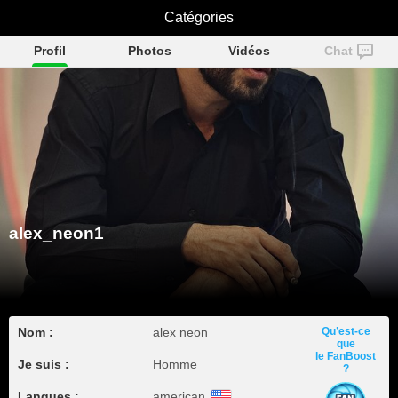
alex_neon1
Catégories
Profil
Photos
Vidéos
Chat
alex_neon1
Nom :
alex neon
Qu’est-ce
que
le FanBoost
Je suis :
Homme
?
Langues :
american