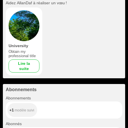
Aidez
AllanDaf
à réaliser un vœu !
University
Obtain my
professional title
Lire la
suite
Abonnements
+1
Abonnements
+1
modèle suivi
+74
Abonnés