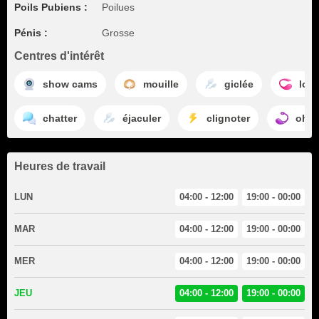
Poils Pubiens :
Poilues
Pénis :
Grosse
Centres d'intérêt
show cams
mouille
giclée
lov
chatter
éjaculer
clignoter
ohm
Heures de travail
LUN
04:00 - 12:00
19:00 - 00:00
MAR
04:00 - 12:00
19:00 - 00:00
MER
04:00 - 12:00
19:00 - 00:00
JEU
04:00 - 12:00
19:00 - 00:00