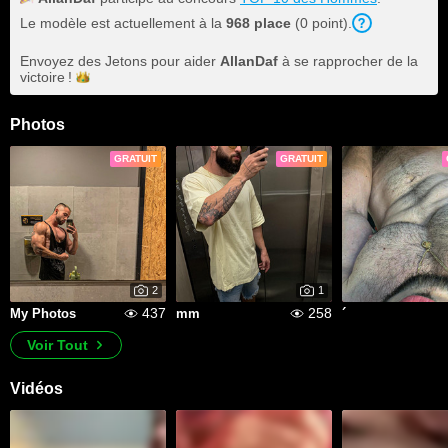
Le modèle est actuellement à la
968 place
(0 point).
Envoyez des Jetons pour aider
AllanDaf
à se rapprocher de la
victoire !
Photos
GRATUIT
GRATUIT
2
1
437
258
My Photos
mm
´
Voir Tout
Vidéos