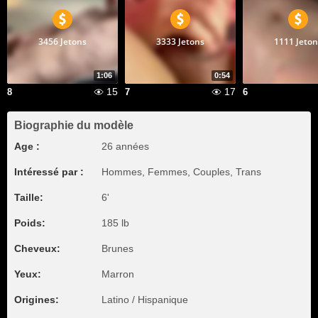
3456 Jetons
3333 Jetons
1111 Jeton
1:06
0:54
15
17
8
7
6
Biographie du modèle
Age :
26 années
Intéressé par :
Hommes, Femmes, Couples, Trans
Taille:
6'
Poids:
185 lb
Cheveux:
Brunes
Yeux:
Marron
Origines:
Latino / Hispanique