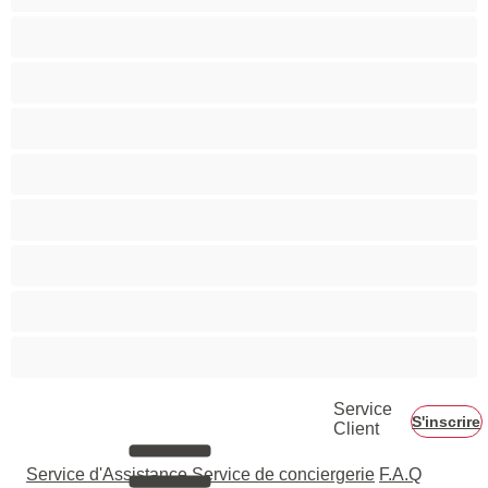
Couples
Gay
Grosse Bite
Hétéro
Les as du chat privé
Musclé
Ours
Étudiante
Service
S'inscrire
Client
Service d'Assistance
Service de conciergerie
F.A.Q