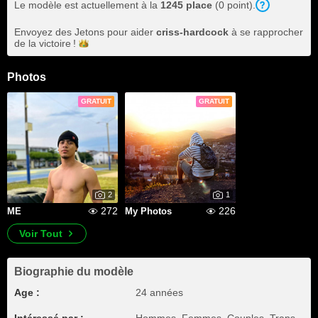
Le modèle est actuellement à la
1245 place
(0 point).
Envoyez des Jetons pour aider
criss-hardcock
à se rapprocher
de la
victoire !
Photos
GRATUIT
GRATUIT
2
1
272
226
ME
My Photos
Voir Tout
Biographie du modèle
Age :
24 années