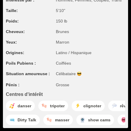
Intéressé par :
Hommes, Femmes, Couples, Trans
Taille:
5'10"
Poids:
150 lb
Cheveux:
Brunes
Yeux:
Marron
Origines:
Latino / Hispanique
Poils Pubiens :
Coiffées
Situation amoureuse :
Célibataire
Pénis :
Grosse
Centres d'intérêt
danser
tripoter
clignoter
rêver
Dirty Talk
masser
show cams