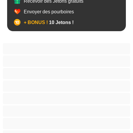
Recevoir des Jetons gratuits
Envoyer des pourboires
+ BONUS !
10 Jetons !
Anal
Bisexuel(le)
Couples
Gay
Grosse Bite
Hétéro
Les as du chat privé
Musclé