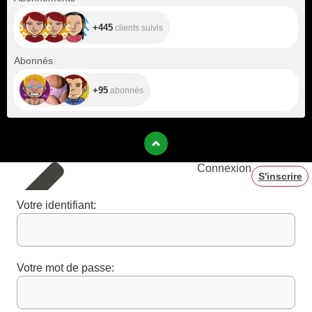
+445
clients suivis
+95
Abonnés
+95
abonnés
Connexion
S'inscrire
Votre identifiant:
Votre mot de passe: