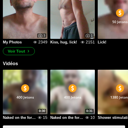
50 Jetons
3
1
2349
2151
My Photos
Kiss, hug, lick!
Lick!
Voir Tout
Vidéos
400 Jetons
400 Jetons
1380 Jeton
0:30
0:31
15
10
Naked on the forest - standing
Naked on the forest - sitting
S