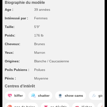
Biographie du modèle
Age :
39 années
Intéressé par :
Femmes
Taille:
5'9"
Poids:
176 lb
Cheveux:
Brunes
Yeux:
Marron
Origines:
Blanche / Caucasienne
Poils Pubiens :
Poilues
Pénis :
Moyenne
Centres d'intérêt
kiffer
chatter
show cams
giclé
pas de baise
se dévêtir
lécher