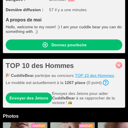
Dernière diffusion :
57 il y a une minutes
A propos de moi
Hello, welcome to my room! :) I am your cuddle bear you can do
something with. ;)
Donnez pourboire
TOP 10 des Hommes
CuddleBear
participe au concours
TOP 10 des Hommes
.
Le modèle est actuellement à la
1267 place
(0 point).
Envoyez des Jetons pour aider
Envoyer des Jetons
CuddleBear
à se rapprocher de la
victoire !
Photos
GRATUIT
GRATUIT