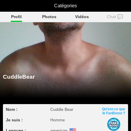
CuddleBear
Catégories
Profil
Photos
Vidéos
Chat
CuddleBear
Nom :
Cuddle Bear
Qu’est-ce que
le FanBoost ?
Je suis :
Homme
Langues :
american