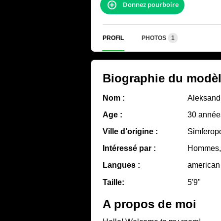
Donnez pourboire
PROFIL
PHOTOS
1
Biographie du modè
Nom :
Aleksand
Age :
30 année
Ville d’origine :
Simferop
Intéressé par :
Hommes, 
Langues :
american
Taille:
5'9"
A propos de moi