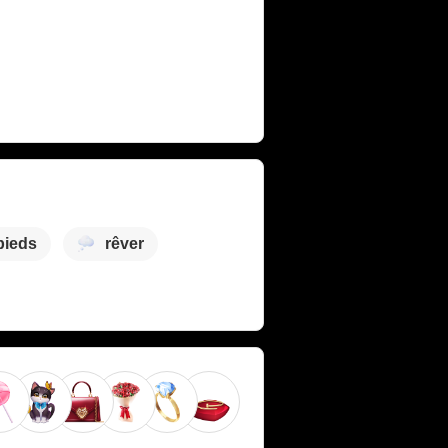
pieds
rêver