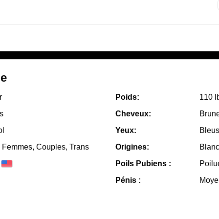
le
r
Poids:
110 l
s
Cheveux:
Brun
ol
Yeux:
Bleu
Femmes, Couples, Trans
Origines:
Blanc
Poils Pubiens :
Poilu
Pénis :
Moye