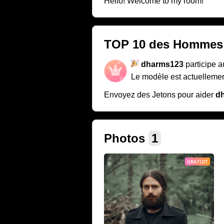
Hello! Welcome to my room!
TOP 10 des Hommes
dharms123
participe 
Le modèle est actuellemen
Envoyez des Jetons pour aider
d
Photos
1
GRATUIT