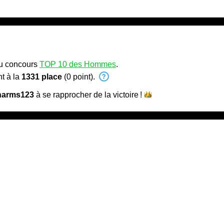
au concours
TOP 10 des Hommes
.
t à la
1331 place
(0 point).
harms123
à se rapprocher de la
victoire !