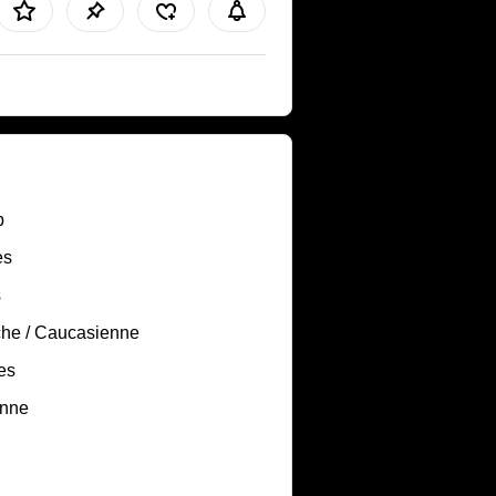
b
es
s
he / Caucasienne
es
nne