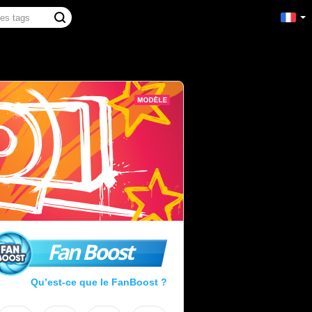
Fan Boost
Qu’est-ce que le FanBoost ?