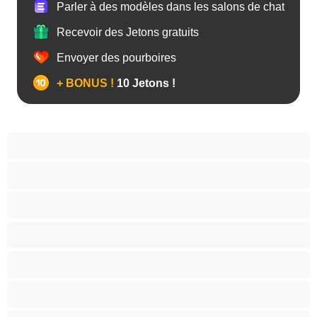
Parler à des modèles dans les salons de chat
Recevoir des Jetons gratuits
Envoyer des pourboires
+ BONUS !
10 Jetons !
Anal
Bisexuel(le)
Couples
Gay
Grosse Bite
Hétéro
Les as du chat privé