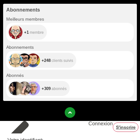
Abonnements
+1
Meilleurs membres
+1
membre
+248
Abonnements
+248
clients suivis
+309
Abonnés
+309
abonnés
Connexion
S'inscrire