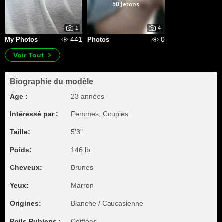
50 Jetons
1
4
441
0
My Photos
Photos
Voir Tout
Biographie du modèle
Age :
23 années
Intéressé par :
Femmes, Couples
Taille:
5'3"
Poids:
146 lb
Cheveux:
Brunes
Yeux:
Marron
Origines:
Blanche / Caucasienne
Poils Pubiens :
Coiffées