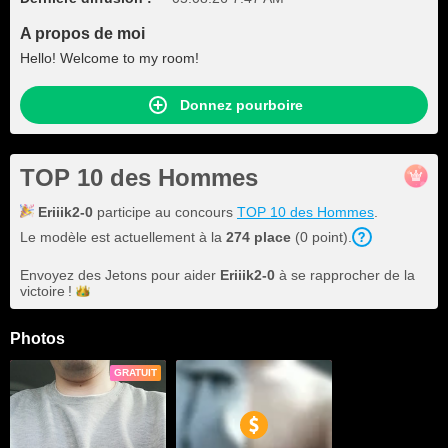
A propos de moi
Hello! Welcome to my room!
Donnez pourboire
TOP 10 des Hommes
Eriiik2-0
participe au concours
TOP 10 des Hommes
.
Le modèle est actuellement à la
274 place
(0 point).
Envoyez des Jetons pour aider
Eriiik2-0
à se rapprocher de la
victoire !
Photos
GRATUIT