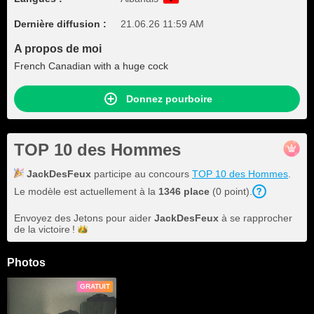
Dernière diffusion :
21.06.26 11:59 AM
A propos de moi
French Canadian with a huge cock
Donnez pourboire
TOP 10 des Hommes
JackDesFeux
participe au concours
TOP 10 des Hommes
.
Le modèle est actuellement à la
1346 place
(0 point).
Envoyez des Jetons pour aider
JackDesFeux
à se rapprocher
de la
victoire !
Photos
GRATUIT