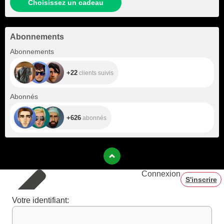
Choisissez un cadeau
Abonnements
+22
Abonnements
+22
clients suivis
+626
Abonnés
+626
abonnés
Connexion
S'inscrire
Votre identifiant: