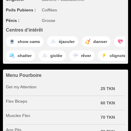
Poils Pubiens :
Coiffées
Pénis :
Grosse
Centres d'intérêt
show cams
éjaculer
danser
kif
chatter
giclée
rêver
clignoter
Menu Pourboire
Get my Attention
25 TKN
Flex Biceps
60 TKN
Muscles Flex
70 TKN
Arm Pits