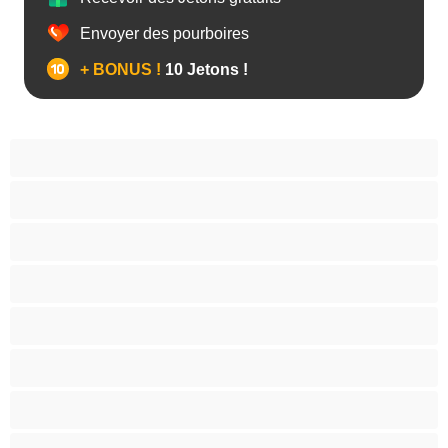
Envoyer des pourboires
+ BONUS !
10 Jetons !
Anal
Bisexuel(le)
Couples
Gay
Grosse Bite
Hétéro
Les as du chat privé
Musclé