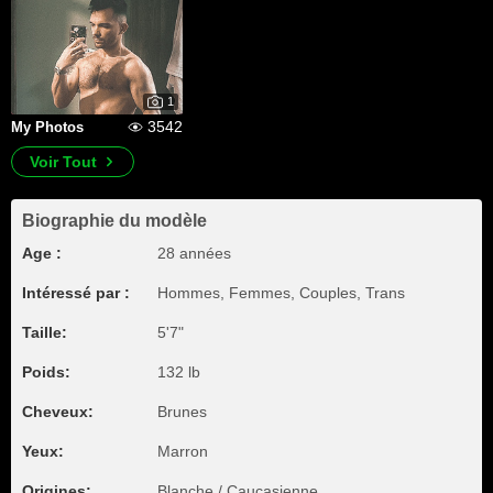
1
3542
My Photos
Voir Tout
Biographie du modèle
Age :
28 années
Intéressé par :
Hommes, Femmes, Couples, Trans
Taille:
5'7"
Poids:
132 lb
Cheveux:
Brunes
Yeux:
Marron
Origines:
Blanche / Caucasienne