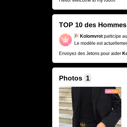
Hello! Welcome to my room!
TOP 10 des Hommes
Kolomvrot
participe a
Le modèle est actuellemen
Envoyez des Jetons pour aider
K
Photos
1
GRATUIT