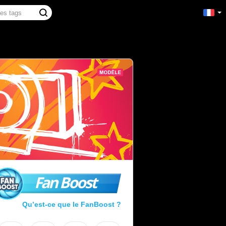
Fan Boost
Qu’est-ce que le FanBoost ?