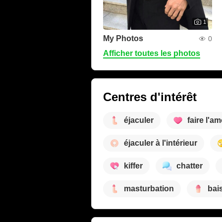
1
My Photos
0
Afficher toutes les photos
Centres d'intérêt
éjaculer
faire l'a
éjaculer à l'intérieur
kiffer
chatter
masturbation
bai