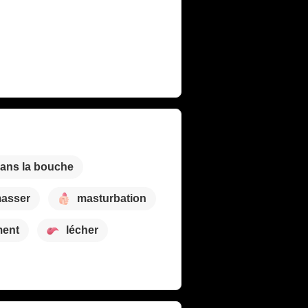
dans la bouche
asser
masturbation
ment
lécher