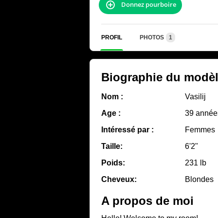
Donnez pourboire
PROFIL
PHOTOS
1
Biographie du modè
Nom :
Vasilij
Age :
39 année
Intéressé par :
Femmes
Taille:
6'2"
Poids:
231 lb
Cheveux:
Blondes
A propos de moi