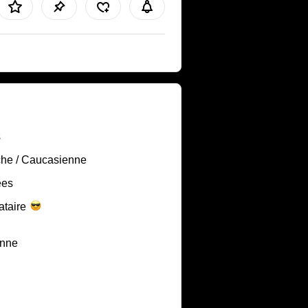
s
he / Caucasienne
ées
ataire
nne