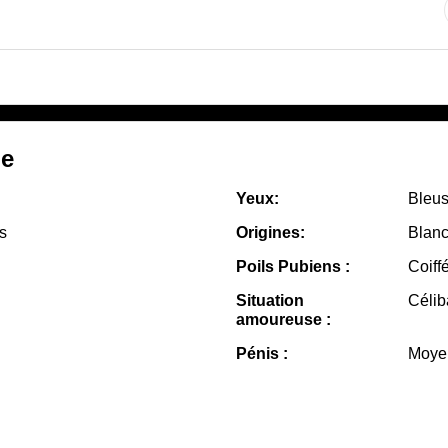
le
Yeux:
Bleu
s
Origines:
Blanc
Poils Pubiens :
Coiff
Situation
Célib
amoureuse :
Pénis :
Moye