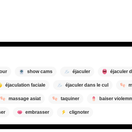
mour
show cams
éjaculer
éjaculer 
éjaculation faciale
éjaculer dans le cul
m
massage asiat
taquiner
baiser violem
ser
embrasser
clignoter