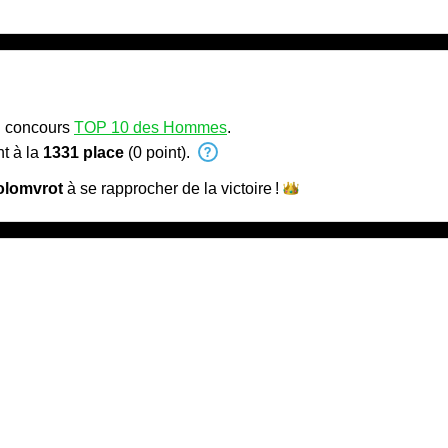
u concours
TOP 10 des Hommes
.
t à la
1331 place
(0 point).
olomvrot
à se rapprocher de la
victoire !