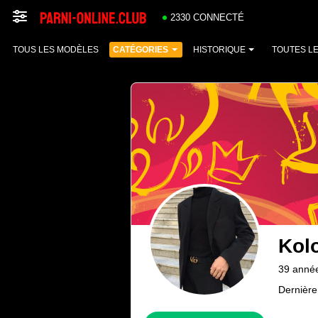
2330 CONNECTÉ
TOUS LES MODÈLES
CATÉGORIES
HISTORIQUE
TOUTES L
Kol
39 anné
Dernière