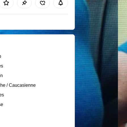
b
es
on
he / Caucasienne
es
se