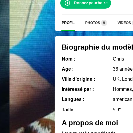
Donnez pourboire
PROFIL
PHOTOS
9
VIDÉOS
Biographie du modè
Nom :
Chris
Age :
36 année
Ville d’origine :
UK, Lond
Intéressé par :
Hommes, 
Langues :
american
Taille:
5'9"
A propos de moi