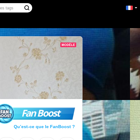
Fan Boost
Qu’est-ce que le FanBoost ?