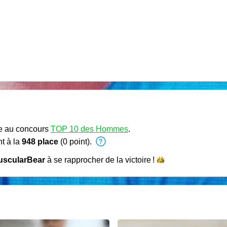
pe au concours
TOP 10 des Hommes
.
t à la
948 place
(0 point).
uscularBear
à se rapprocher de la
victoire !