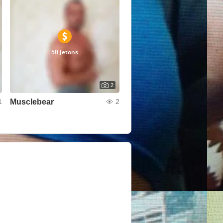
50 Jetons
2
Musclebear
1
2