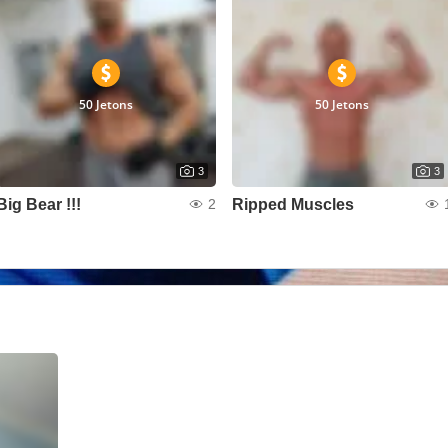
50 Jetons
50 Jetons
3
3
Big Bear !!!
Ripped Muscles
2