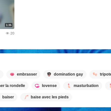
1:35
20
embrasser
domination gay
tripot
er la rondelle
lovense
masturbation
baiser
baise avec les pieds