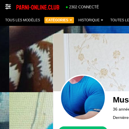
2302 CONNECTÉ
TOUS LES MODÈLES
CATÉGORIES
HISTORIQUE
TOUTES L
Mus
36 anné
Dernière 