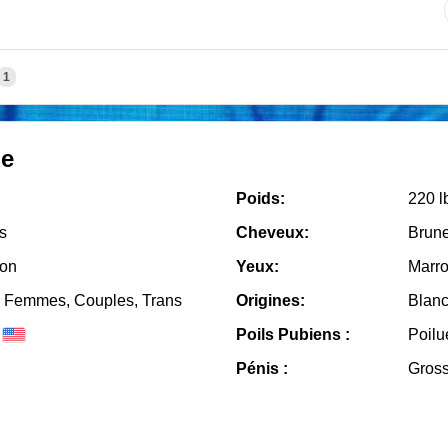
1
le
Poids:
220 l
s
Cheveux:
Brun
on
Yeux:
Marr
Femmes, Couples, Trans
Origines:
Blanc
Poils Pubiens :
Poilu
Pénis :
Gros