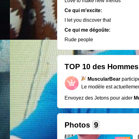
Love to make new friends
Ce qui m'excite:
I let you discover that
Ce qui me dégoûte:
Rude people
TOP 10 des Hommes
MuscularBear
partici
Le modèle est actuellemen
Envoyez des Jetons pour aider
M
Photos
9