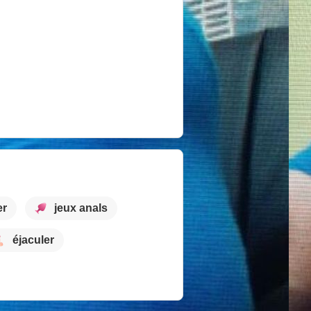
er
jeux anals
éjaculer