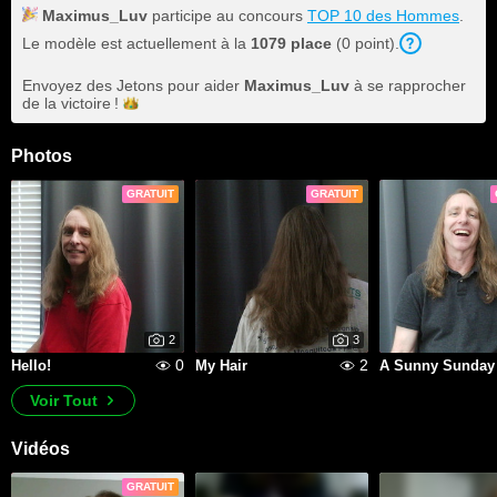
Maximus_Luv
participe au concours
TOP 10 des Hommes
.
Le modèle est actuellement à la
1079 place
(0 point).
Envoyez des Jetons pour aider
Maximus_Luv
à se rapprocher
de la
victoire !
Photos
GRATUIT
GRATUIT
2
3
0
2
Hello!
My Hair
A Sunny Sunday
Voir Tout
Vidéos
GRATUIT