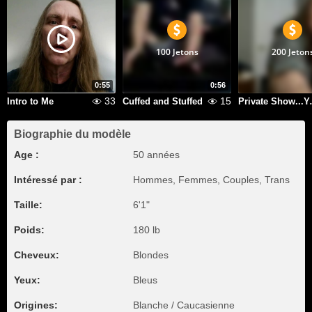
100 Jetons
200 Jeton
0:55
0:56
33
15
Intro to Me
Cuffed and Stuffed
Private
Biographie du modèle
Age :
50 années
Intéressé par :
Hommes, Femmes, Couples, Trans
Taille:
6'1"
Poids:
180 lb
Cheveux:
Blondes
Yeux:
Bleus
Origines:
Blanche / Caucasienne