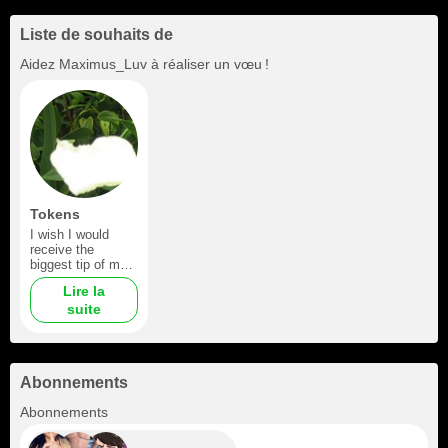
Liste de souhaits de
Aidez
Maximus_Luv
à réaliser un vœu !
Tokens
I wish I would
receive the
biggest tip of my
life!
Lire la
suite
Abonnements
+10
Abonnements