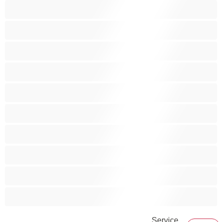
Anal
Bisexuel(le)
Couples
Gay
Grosse Bite
Hétéro
Les as du chat privé
Musclé
Ours
Étudiante
Service