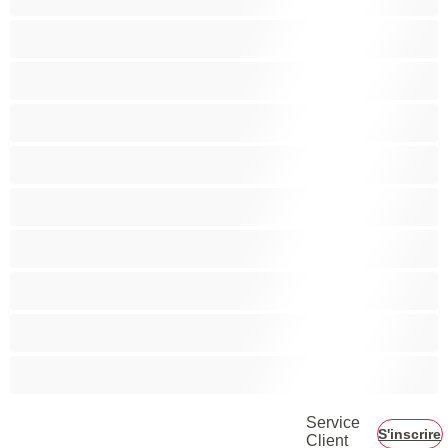
Bisexuel(le)
Couples
Gay
Grosse Bite
Hétéro
Les as du chat privé
Musclé
Ours
Étudiante
Service
S'inscrire
Client