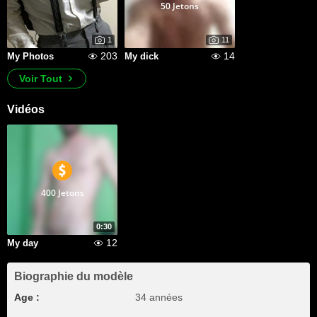
50 Jetons
1
11
203
14
My Photos
My dick
Voir Tout
Vidéos
400 Jetons
0:30
12
My day
Biographie du modèle
Age :
34 années