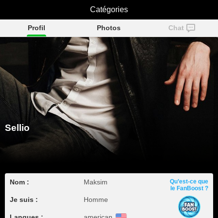
Catégories
Sellio
Profil
Photos
Chat
Sellio
Nom :
Maksim
Qu’est-ce que
le FanBoost ?
Je suis :
Homme
Langues :
american