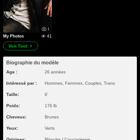
1
41
My Photos
Voir Tout
Biographie du modèle
Age :
26 années
Intéressé par :
Hommes, Femmes, Couples, Trans
Taille:
6'
Poids:
176 lb
Cheveux:
Brunes
Yeux:
Verts
Origines:
Blanche / Caucasienne