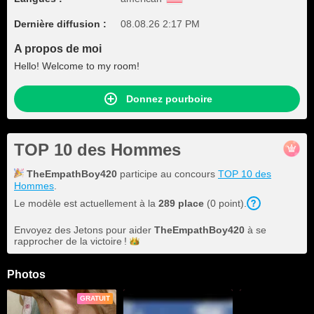
Dernière diffusion :
08.08.26 2:17 PM
A propos de moi
Hello! Welcome to my room!
Donnez pourboire
TOP 10 des Hommes
TheEmpathBoy420
participe au concours
TOP 10 des
Hommes
.
Le modèle est actuellement à la
289 place
(0 point).
Envoyez des Jetons pour aider
TheEmpathBoy420
à se
rapprocher de la
victoire !
Photos
GRATUIT