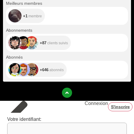
+1
Meilleurs membres
+1
membre
+87
Abonnements
+87
clients suivis
+646
Abonnés
+646
abonnés
Connexion
S'inscrire
Votre identifiant: