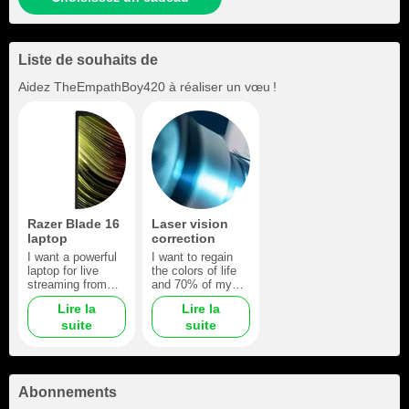
Liste de souhaits de
Aidez
TheEmpathBoy420
à réaliser un vœu !
Razer Blade 16
Laser vision
laptop
correction
I want a powerful
I want to regain
laptop for live
the colors of life
streaming from
and 70% of my
anywhere!
perception. This is
Lire la
Lire la
Conveniently and
my childhood
suite
suite
always in touch
dream, to see the
with my favorite
world 100%!!!
patron ❤
Thank you in
advance! YOU are
my Hero! ❤
Abonnements