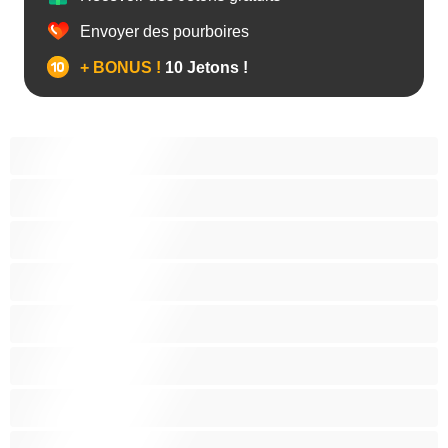
Envoyer des pourboires
+ BONUS !
10 Jetons !
Anal
Bisexuel(le)
Couples
Gay
Grosse Bite
Hétéro
Les as du chat privé
Musclé