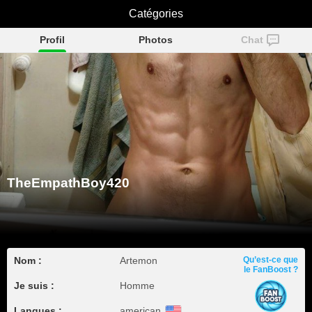
TheEmpathBoy420
Catégories
Profil
Photos
Chat
TheEmpathBoy420
Nom :
Artemon
Qu’est-ce que
le FanBoost ?
Je suis :
Homme
Langues :
american