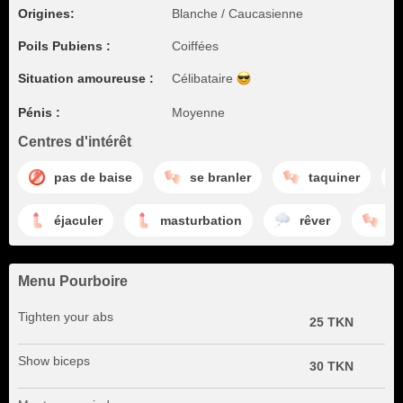
Origines:
Blanche / Caucasienne
Poils Pubiens :
Coiffées
Situation amoureuse :
Célibataire
Pénis :
Moyenne
Centres d'intérêt
pas de baise
se branler
taquiner
éjaculer
masturbation
rêver
tr
Menu Pourboire
Tighten your abs
25 TKN
Show biceps
30 TKN