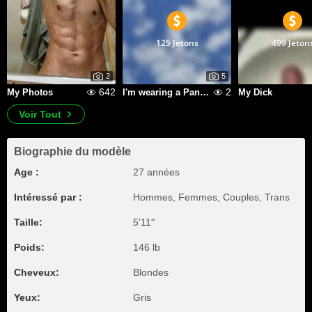
125 Jetons
499 Jeton
2
5
642
2
My Photos
I'm wearing a Panama hat against a blue sky.
My Dick
Voir Tout
Biographie du modèle
Age :
27 années
Intéressé par :
Hommes, Femmes, Couples, Trans
Taille:
5'11"
Poids:
146 lb
Cheveux:
Blondes
Yeux:
Gris