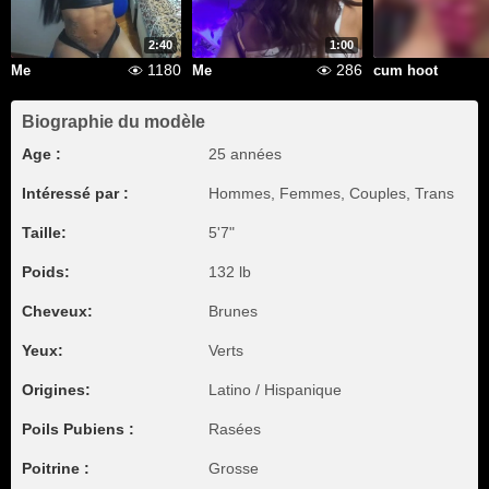
2:40
1:00
1180
286
Me
Me
cum hoot
Biographie du modèle
Age :
25 années
Intéressé par :
Hommes, Femmes, Couples, Trans
Taille:
5'7"
Poids:
132 lb
Cheveux:
Brunes
Yeux:
Verts
Origines:
Latino / Hispanique
Poils Pubiens :
Rasées
Poitrine :
Grosse