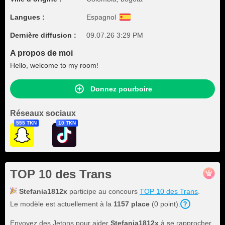
Langues :
Espagnol
Dernière diffusion :
09.07.26 3:29 PM
A propos de moi
Hello, welcome to my room!
Donnez pourboire
Réseaux sociaux
555 TKN
10 TKN
TOP 10 des Trans
Stefania1812x
participe au concours
TOP 10 des Trans
.
Le modèle est actuellement à la
1157 place
(0 point).
Envoyez des Jetons pour aider
Stefania1812x
à se rapprocher