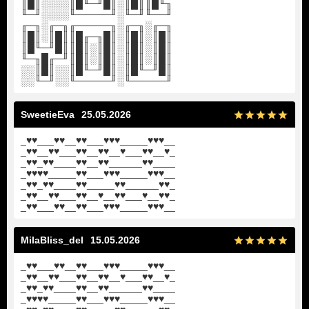
║█║░░░░║█╙─╜█║░║█║║█╙╖
╙─╜░░░░╙─────╜░╙─╜╙──╜
╓─╖░╓─╖╓─────╖░╓─╖░╓─╖
║█║░║█║║█╓─╖█║░║█║░║█║
║█╙─╜█║║█║░║█║░║█║░║█║
╙─╖█╓─╜║█║░║█║░║█║░║█║
░░║█║░░║█╙─╜█║░║█╙─╜█║
░░╙─╜░░╙─────╜░╙─────╜
SweetieEva
25.05.2026
_♥♥___♥♥__♥♥___♥♥♥_____♥♥♥__
_♥♥__♥♥___♥♥__♥♥__♥___♥♥__♥_
_♥♥_♥♥____♥♥__♥♥______♥♥____
_♥♥♥♥_____♥♥___♥♥♥_____♥♥♥__
_♥♥_♥♥____♥♥_____♥♥______♥♥_
_♥♥__♥♥___♥♥__♥__♥♥___♥__♥♥_
_♥♥___♥♥__♥♥___♥♥♥_____♥♥♥__
MilaBliss_del
15.05.2026
_♥♥___♥♥__♥♥___♥♥♥_____♥♥♥__
_♥♥__♥♥___♥♥__♥♥__♥___♥♥__♥_
_♥♥_♥♥____♥♥__♥♥______♥♥____
_♥♥♥♥_____♥♥___♥♥♥_____♥♥♥__