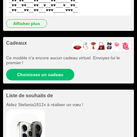
_♥♥_♥♥____♥♥_____♥♥______♥♥_
_♥♥__♥♥___♥♥__♥__♥♥___♥__♥♥_
_♥♥___♥♥__♥♥___♥♥♥_____♥♥♥__
afficher plus
Cadeaux
Ce modèle n'a encore aucun cadeau virtuel. Envoyez-lui le
premier !
Choisissez un cadeau
Liste de souhaits de
Aidez
Stefania1812x
à réaliser un vœu !