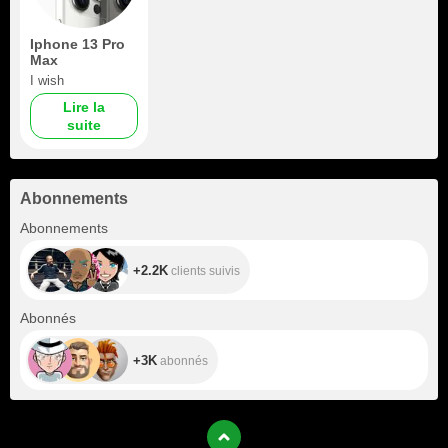
Iphone 13 Pro
Max
I wish
Lire la
suite
Abonnements
+2.2K
Abonnements
+2.2K
clients suivis
+3K
Abonnés
+3K
abonnés