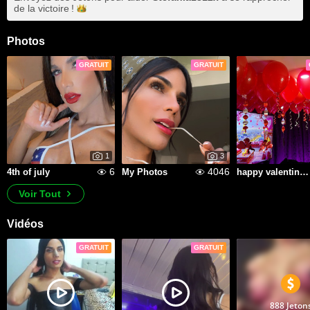
de la
victoire !
Photos
GRATUIT
GRATUIT
1
3
6
4046
4th of july
My Photos
happy valentine's day
Voir Tout
Vidéos
GRATUIT
GRATUIT
888 Jeton