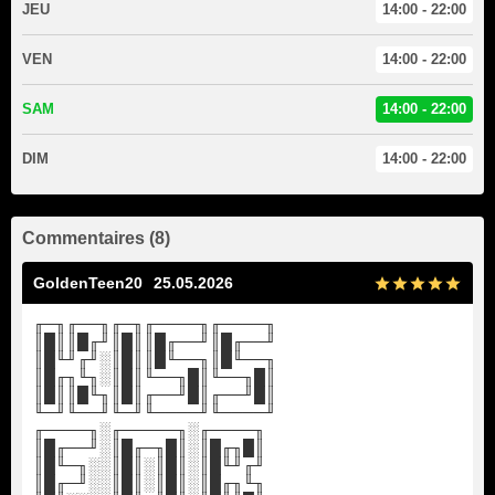
JEU
14:00 - 22:00
VEN
14:00 - 22:00
SAM
14:00 - 22:00
DIM
14:00 - 22:00
Commentaires (8)
GoldenTeen20
25.05.2026
╓─╖╓──╖╓─╖╓────╖╓────╖
║█║║█╓╜║█║║█╓──╜║█╓──╜
║█╙╜╓╜░║█║║█╙──╖║█╙──╖
║█╓╖╙╖░║█║╙──╖█║╙──╖█║
║█║║█╙╖║█║╓──╜█║╓──╜█║
╙─╜╙──╜╙─╜╙────╜╙────╜
╓────╖░╓─────╖░╓────╖
║█╓──╜░║█╓─╖█║░║█╓╖█║
║█╙─╖░░║█║░║█║░║█╙╜╓╜
║█╓─╜░░║█║░║█║░║█╓╖╙╖