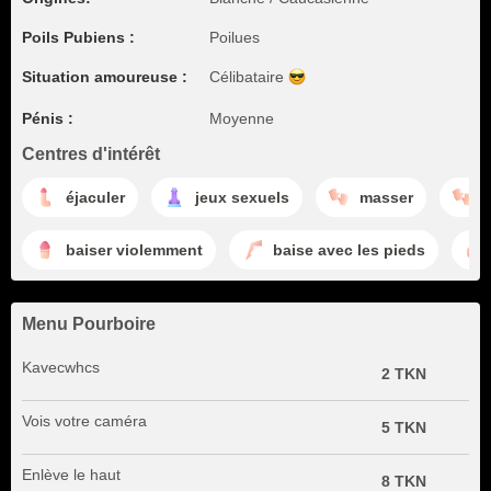
Poils Pubiens :
Poilues
Situation amoureuse :
Célibataire
Pénis :
Moyenne
Centres d'intérêt
éjaculer
jeux sexuels
masser
t
baiser violemment
baise avec les pieds
Menu Pourboire
Kavecwhcs
2 TKN
Vois votre caméra
5 TKN
Enlève le haut
8 TKN