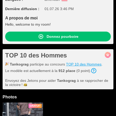
Dernière diffusion :
01.07.26 3:46 PM
A propos de moi
Hello, welcome to my room!
Donnez pourboire
TOP 10 des Hommes
Tankograg
participe au concours
TOP 10 des Hommes
.
Le modèle est actuellement à la
912 place
(0 point).
Envoyez des Jetons pour aider
Tankograg
à se rapprocher de
la
victoire !
Photos
GRATUIT