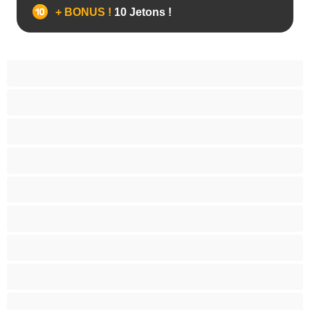
+ BONUS !
10 Jetons !
Anal
Bisexuel(le)
Couples
Gay
Grosse Bite
Hétéro
Les as du chat privé
Musclé
Ours