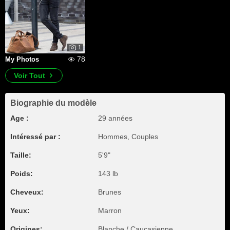
1
78
My Photos
Voir Tout
Biographie du modèle
Age :
29 années
Intéressé par :
Hommes, Couples
Taille:
5'9"
Poids:
143 lb
Cheveux:
Brunes
Yeux:
Marron
Origines:
Blanche / Caucasienne