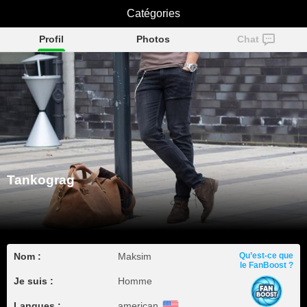
Catégories
Tankograg
Profil
Photos
Chat
Tankograg
Nom :
Maksim
Qu’est-ce que
le FanBoost ?
Je suis :
Homme
Langues :
american