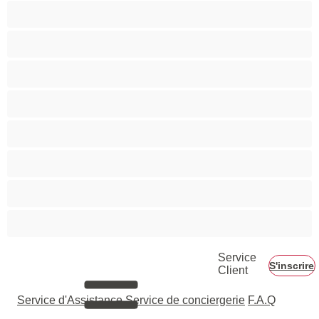
Couples
Gay
Grosse Bite
Hétéro
Les as du chat privé
Musclé
Ours
Étudiante
Service
S'inscrire
Client
Service d'Assistance
Service de conciergerie
F.A.Q