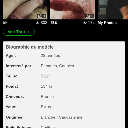
1
1
603
174
😍
🛀🍌
My Photos
Voir Tout
Biographie du modèle
Age :
29 années
Intéressé par :
Femmes, Couples
Taille:
5'11"
Poids:
134 lb
Cheveux:
Brunes
Yeux:
Bleus
Origines:
Blanche / Caucasienne
Poils Pubiens :
Coiffées