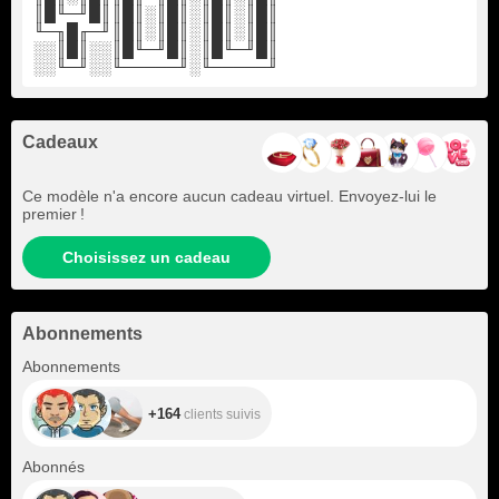
║█╙─╜█║║█║░║█║░║█║░║█║
╙─╖█╓─╜║█║░║█║░║█║░║█║
░░║█║░░║█╙─╜█║░║█╙─╜█║
░░╙─╜░░╙─────╜░╙─────╜
Cadeaux
Ce modèle n'a encore aucun cadeau virtuel. Envoyez-lui le
premier !
Choisissez un cadeau
Abonnements
+164
Abonnements
+164
clients suivis
+107
Abonnés