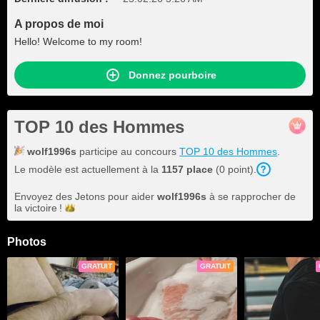
A propos de moi
Hello! Welcome to my room!
Donnez pourboire
TOP 10 des Hommes
wolf1996s
participe au concours
TOP 10 des Hommes
.
Le modèle est actuellement à la
1157 place
(0 point).
Envoyez des Jetons pour aider
wolf1996s
à se rapprocher de
la
victoire !
Photos
GRATUIT
GRATUIT