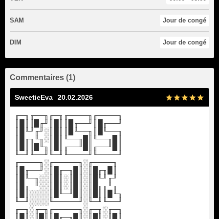
SAM
Jour de congé
DIM
Jour de congé
Commentaires (1)
SweetieEva
20.02.2026
╓─╖╓──╖╓─╖╓────╖╓────╖
║█║║█╓╜║█║║█╓──╜║█╓──╜
║█╙╜╓╜░║█║║█╙──╖║█╙──╖
║█╓╖╙╖░║█║╙──╖█║╙──╖█║
║█║║█╙╖║█║╓──╜█║╓──╜█║
╙─╜╙──╜╙─╜╙────╜╙────╜
╓────╖░╓─────╖░╓────╖
║█╓──╜░║█╓─╖█║░║█╓╖█║
║█╙─╖░░║█║░║█║░║█╙╜╓╜
║█╓─╜░░║█║░║█║░║█╓╖╙╖
║█║░░░░║█╙─╜█║░║█║║█╙╖
╙─╜░░░░╙─────╜░╙─╜╙──╜
╓─╖░╓─╖╓─────╖░╓─╖░╓─╖
║█║░║█║║█╓─╖█║░║█║░║█║